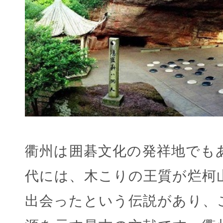
衢州は囲碁文化の発祥地でも
代には、木こりの王質が烂柯
出会ったという伝説があり、