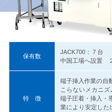
JACK700：７台
保有数
中国工場へ設置 
端子挿入作業の自
こらないメカニズ
特 徴
端子圧着・挿入・
業により安定した